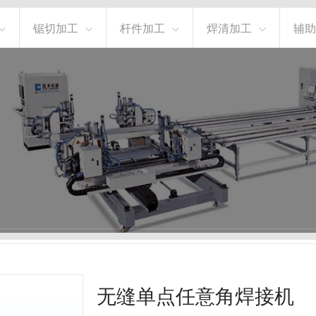
锯切加工
杆件加工
焊清加工
辅助
无缝单点任意角焊接机