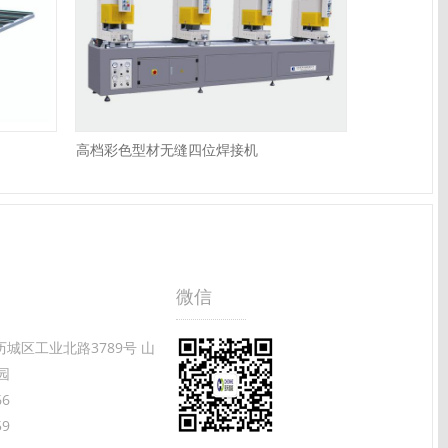
高档彩色型材无缝四位焊接机
微信
城区工业北路3789号 山
园
66
59