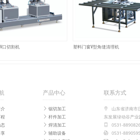
V口切割机
塑料门窗V型角缝清理机
航
产品中心
联系方式
简介
锯切加工
山东省济南市历
历程
杆件加工
东发展绿动谷产业
动态
焊清加工
0531-889082
分享
辅助设备
0531-889059